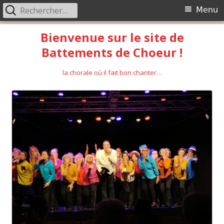
Rechercher :
Menu
Menu
principal
Aller
Bienvenue sur le site de
au
Battements de Choeur !
contenu
la chorale où il fait bon chanter…